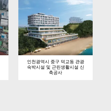
인천광역시 중구 덕교동 관광
숙박시설 및 근린생활시설 신
축공사