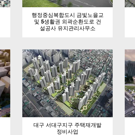
행정중심복합도시 금빛노을교
및 5생활권 외곽순환도로 건
설공사 유지관리사무소
대구 서대구지구 주택재개발
정비사업