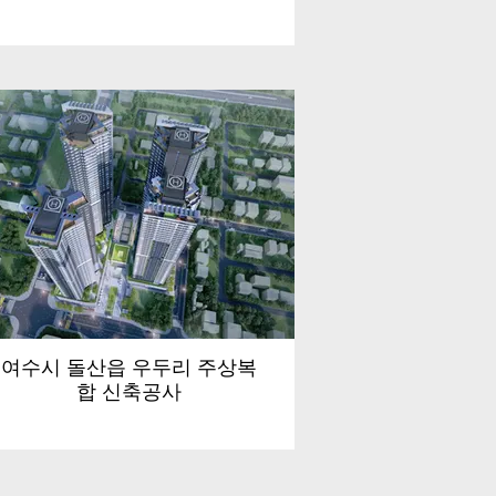
여수시 돌산읍 우두리 주상복
합 신축공사