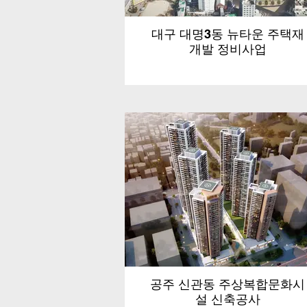
대구 대명3동 뉴타운 주택재
개발 정비사업
공주 신관동 주상복합문화시
설 신축공사