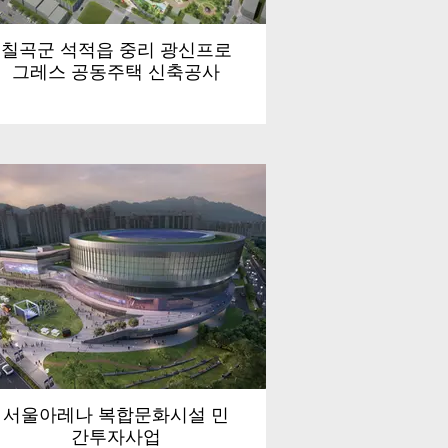
칠곡군 석적읍 중리 광신프로
그레스 공동주택 신축공사
서울아레나 복합문화시설 민
간투자사업